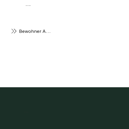
BewohnerPortal
Bewohner App
Asylheim.at