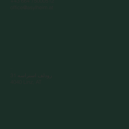
+43 664 75000512
office@asylheim.at
نشانی
رودلف استراسه 31
4040 Linz, AT